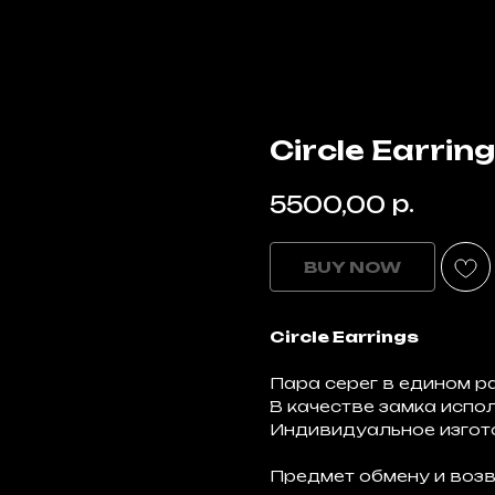
Circle Earrin
р.
5500,00
BUY NOW
Circle Earrings
Пара серег в едином р
В качестве замка испо
Индивидуальное изгото
Предмет обмену и возв