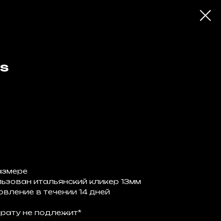
gs
азмере
льзован итальянский кликер 13мм
вление в течении 14 дней
рату не подлежит*